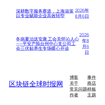
2026年
深耕数字服务赛道，上海溢策
以专业赋能企业高效转型
8月6日
2026
冬病夏治送安康 工会关怀沁人心
年8
——平安产险台州中心支公司工
月6
会三伏贴养生专场暖心开诊
日
博客
事件
区块链全球时报网
关于
商店
常见问题
样板
作者
主题