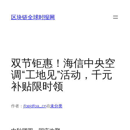
跳
至
区块链全球时报网
内
容
双节钜惠！海信中央空
调“工地见”活动，千元
补贴限时领
作者：
jfoejdfoa_cn
在
未分类