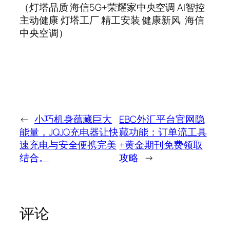
（灯塔品质 海信5G+荣耀家
中央
空调 AI智控
主动健康 灯塔工厂 精工安装 健康新风 海信
中央
空调）
←
小巧机身蕴藏巨大
EBC外汇平台官网隐
能量，JQJQ充电器让快
藏功能：订单流工具
速充电与安全便携完美
+黄金期刊免费领取
结合。
攻略
→
评论