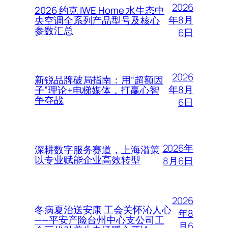
2026
2026 约克 IWE Home 水生态中
年8月
央空调全系列产品型号及核心
参数汇总
6日
2026
新锐品牌破局指南：用“超额因
年8月
子”理论+电梯媒体，打赢心智
争夺战
6日
2026年
深耕数字服务赛道，上海溢策
以专业赋能企业高效转型
8月6日
2026
冬病夏治送安康 工会关怀沁人心
年8
——平安产险台州中心支公司工
月6