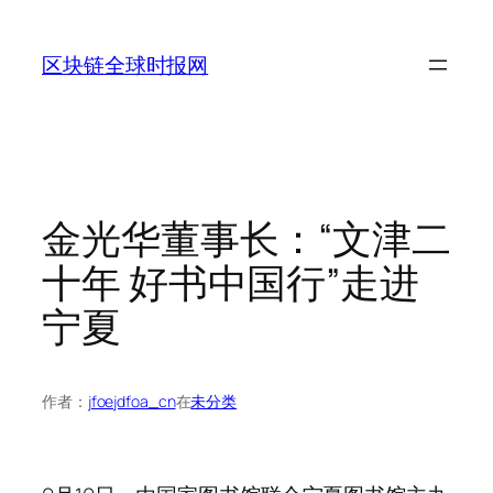
跳
至
区块链全球时报网
内
容
金光华董事长：“文津二
十年 好书中国行”走进
宁夏
作者：
jfoejdfoa_cn
在
未分类