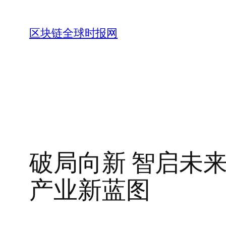
跳
至
区块链全球时报网
内
容
破局向新 智启未
产业新蓝图