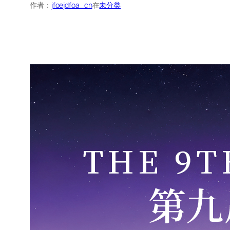
作者：
jfoejdfoa_cn
在
未分类