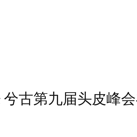
来 兮古第九届头皮峰