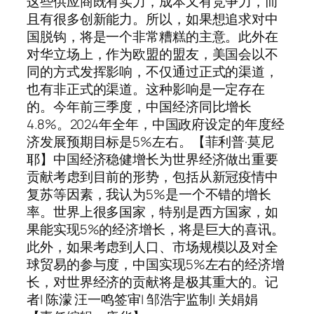
这些供应商既有实力，成本又有竞争力，而
且有很多创新能力。所以，如果想追求对中
国脱钩，将是一个非常糟糕的主意。此外在
对华立场上，作为欧盟的盟友，美国会以不
同的方式发挥影响，不仅通过正式的渠道，
也有非正式的渠道。这种影响是一定存在
的。今年前三季度，中国经济同比增长
4.8%。2024年全年，中国政府设定的年度经
济发展预期目标是5%左右。【菲利普·莫尼
耶】中国经济稳健增长为世界经济做出重要
贡献考虑到目前的形势，包括从新冠疫情中
复苏等因素，我认为5%是一个不错的增长
率。世界上很多国家，特别是西方国家，如
果能实现5%的经济增长，将是巨大的喜讯。
此外，如果考虑到人口、市场规模以及对全
球贸易的参与度，中国实现5%左右的经济增
长，对世界经济的贡献将是极其重大的。记
者| 陈濛 汪一鸣签审| 邹浩宇监制| 关娟娟