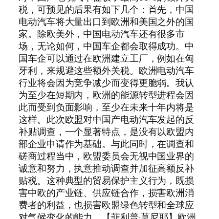
税，可预见的后果有如下几个：首先，中国
电动汽车将大量出口到欧洲和美国之外的国
家。除欧美外，中国电动汽车还有很多市
场，无论如何，中国车企都会取得成功。中
国车企可以通过在欧洲建立工厂，例如在匈
牙利，来规避这些额外关税。欧洲电动汽车
行业将会因为竞争减少而变得更脆弱。我认
为至少在短期内，欧洲的能源转型进程会因
此而受到负面影响，至少在未来十年内将是
这样。此次欧盟对中国产电动汽车发起的反
补贴调查，一个显著特点，是没有以欧盟内
部企业申请作为基础。与此同时，在调查和
磋商过程当中，欧盟委员会无视中国业界的
诚意和努力，执意推动调查并加征高额反补
贴税。这种典型的贸易保护主义行为，既损
害中欧的产业链、供应链合作，损害欧洲消
费者的利益，也损害欧盟绿色转型和全球应
对气候变化的能力。【菲利普·莫尼耶】欧洲