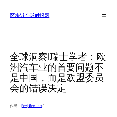
跳
至
区块链全球时报网
内
容
全球洞察|瑞士学者：欧
洲汽车业的首要问题不
是中国，而是欧盟委员
会的错误决定
作者：
jfoejdfoa_cn
在