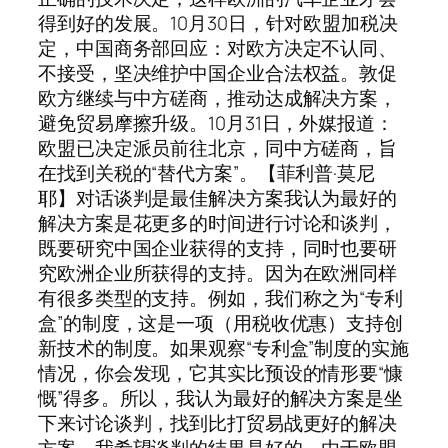
得到好的发展。10月30日，针对欧盟加税决
定，中国商务部回应：对欧方决定不认同、
不接受，坚决维护中国企业合法权益。敦促
欧方继续与中方磋商，推动达成解决方案，
避免贸易摩擦升级。10月31日，外媒报道：
欧盟已决定派员前往北京，同中方磋商，旨
在找到关税的“替代方案”。【菲利普·莫尼
耶】对话谈判是最佳解决方案我认为最好的
解决方案是花更多的时间进行讨论和谈判，
既要研究中国企业获得的支持，同时也要研
究欧洲企业所获得的支持。因为在欧洲同样
有很多类型的支持。例如，我们称之为“专利
盒”的制度，这是一项（用税收优惠）支持创
新技术的制度。如果观察“专利盒”制度的实施
情况，你会发现，它其实比预设的情形要“慷
慨”得多。所以，我认为最好的解决方案是坐
下来讨论谈判，找到比打贸易战更好的解决
方案。我希望谈判的结果是好的。由于欧盟