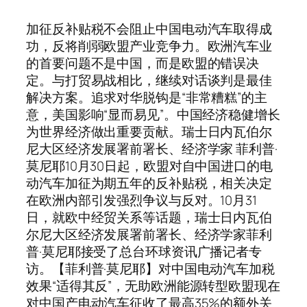
加征反补贴税不会阻止中国电动汽车取得成
功，反将削弱欧盟产业竞争力。欧洲汽车业
的首要问题不是中国，而是欧盟的错误决
定。与打贸易战相比，继续对话谈判是最佳
解决方案。追求对华脱钩是“非常糟糕”的主
意，美国影响“显而易见”。中国经济稳健增长
为世界经济做出重要贡献。瑞士日内瓦伯尔
尼大区经济发展署前署长、经济学家 菲利普·
莫尼耶10月30日起，欧盟对自中国进口的电
动汽车加征为期五年的反补贴税，相关决定
在欧洲内部引发强烈争议与反对。10月31
日，就欧中经贸关系等话题，瑞士日内瓦伯
尔尼大区经济发展署前署长、经济学家菲利
普·莫尼耶接受了总台环球资讯广播记者专
访。【菲利普·莫尼耶】对中国电动汽车加税
效果“适得其反”，无助欧洲能源转型欧盟现在
对中国产电动汽车征收了最高35%的额外关