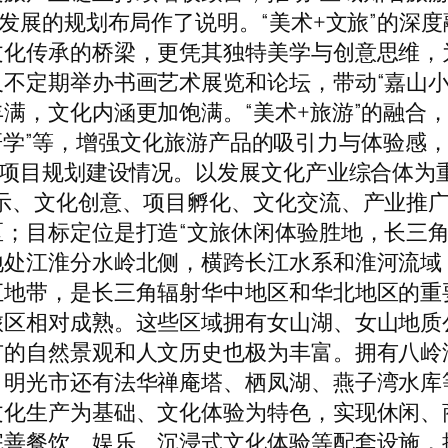
合发展的规划布局作了说明。“美术+文旅”的深
文化传承的桥梁，更凭其独特美学与创意思维，
不定期举办书画艺术展览和论坛，带动“嘉山小
，文化内涵更加饱满。“美术+旅游”的融合，通
美术+研学”等，增强文化旅游产品的吸引力与体验
了项目规划建设情况。以发展文化产业综合体为
示、文化创意、项目孵化、文化交流、产业推
；目标定位是打造“文旅休闲体验胜地，长三角
地处江淮分水岭北侧，横跨长江水系和淮河流域
汇地带，是长三角辐射华中地区和华北地区的重
旅区相对成熟。这些区域拥有女山湖、女山地质
市的自然景观和人文历史也极为丰富。拥有八岭
，明光市还有法华禅庵塔、栖凤湖、燕子湾水库
文化生产为基础、文化体验为特色，实现休闲、
完善餐饮、娱乐、沉浸式文化体验等配套设施，