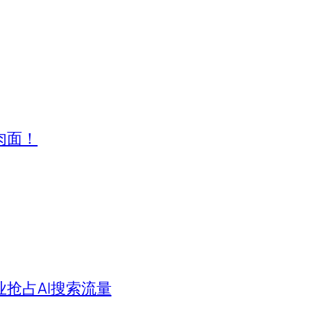
肉面！
业抢占AI搜索流量