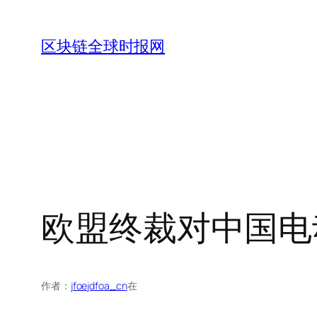
跳
至
区块链全球时报网
内
容
欧盟终裁对中国电
作者：
jfoejdfoa_cn
在