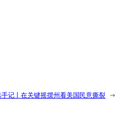
选手记丨在关键摇摆州看美国民意撕裂
→