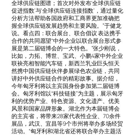
全球供应链图谱；首次对外发布‘全球供应链
促进指数’与‘全球供应链连接指数’，通过量化
分析方法帮助各国政府和工商界更加准确把
握全球供应链发展趋势和主要风险。”于健龙
说。看点四：联合展台、联合倡议 表达携手
合作的共同愿望“中外企业以联合展台形式参
展是第二届链博会的一大特色。”张少刚说，
比如，力拓、博世、宝武、小鹏4家中外企业
联袂亮相智能汽车链，新西兰乳业巨头恒天
然携中国供应链伙伴参展绿色农业链，共同
讲好中外供应链合作的精彩故事。据介绍，
今年匈牙利将以主宾国身份参加第二届链博
会。匈牙利馆以“科技链接”为主题，展示匈牙
利的优势产业、特色资源、文化遗产、优美
风景和国家品牌形象。湖北作为本届链博会
的主宾省，将带来28家代表性企业、70余件
展品，武汉、宜昌等9个市州将举办多场经贸
活动。“匈牙利和湖北省还将联合举办主题活