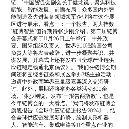
链。”中国贸促会副会长于健龙说，聚焦科技
赋能、智能发展、前瞻布局，众多国内外智
能制造及先进装备领域领军企业将在这个展
区进行展示。看点三：一个报告、两大指数
“链博智慧”值得期待张少刚介绍，第二届链博
会开幕式将于11月26日上午举行，中外政
要、国际组织负责人、世界500强跨国公司
负责人等将发表致辞，进一步凝聚共识、共
谋发展。开幕式上还将发布《全球产业链供
应链稳定畅通北京倡议》。“我们在链博会期
间还将围绕各链条和展区举办7场主题活动，
邀请中外政商学界重量级嘉宾深入交流研
讨。此外，展期还将举办各类活动300余
场。”张少刚说。发布“一报告两指数”，也是
今年链博会的一大看点。“我们将发布链博会
旗舰报告《全球供应链促进报告2024》，结
合全球供应链发展新趋势，绘制人形机器
人、智能汽车、集成电路等11个重点产业的