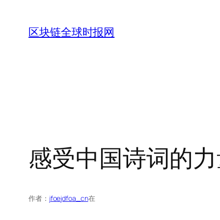
跳
至
区块链全球时报网
内
容
感受中国诗词的力
作者：
jfoejdfoa_cn
在