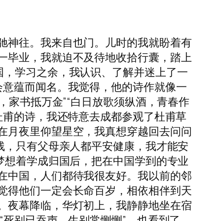
驰神往。我来自也门。儿时的我就盼着有
一毕业，我就迫不及待地收拾行囊，踏上
国，学习之余，我认识、了解并迷上了一
会意蕴而闻名。我觉得，他的诗作就像一
，家书抵万金”“白日放歌须纵酒，青春作
杜甫的诗，我还特意去成都参观了杜甫草
在月夜里仰望星空，我真想穿越回去问问
残，只有父母亲人都平安健康，我才能安
梦想着学成归国后，把在中国学到的专业
在中国，人们都待我很友好。我以前的邻
觉得他们一定会长命百岁，相依相伴到天
。夜幕降临，华灯初上，我静静地坐在宿
“死别已吞声，生别常恻恻”，也看到了