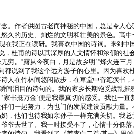
。作者供图古老而神秘的中国，总是令人心
里悠久的历史、灿烂的文明和壮美的景色。高中
，现在我正在读研。我喜欢中国的诗词。来到中
师说，杜甫的诗以其深厚的人文情怀和浓郁的社
无穷。“露从今夜白，月是故乡明”“烽火连三月
句句都说到了我这个远方游子的心里。因为喜欢
年诗人在竹林间悠闲散步，在草堂中奋笔疾书，
人瞬间泪目的诗句的。我的家乡长期饱受战乱摧
“家书抵万金”便是我最真切的感受。我也一直
伙伴们一起努力，为也门的发展建设贡献力量。
奶奶，他们也待我如亲孙子一样充满关切。我总
，爷爷去世了。我一时接受不了，心情十分低落
者的诗句。我看到了《梦李白二首·其一》里的