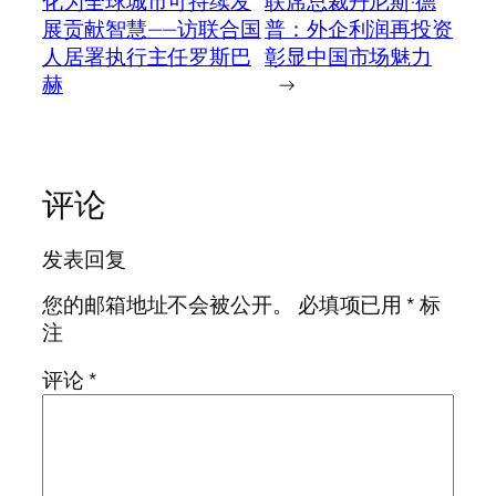
化为全球城市可持续发
联席总裁丹尼斯·德
展贡献智慧——访联合国
普：外企利润再投资
人居署执行主任罗斯巴
彰显中国市场魅力
赫
→
评论
发表回复
您的邮箱地址不会被公开。
必填项已用
*
标
注
评论
*