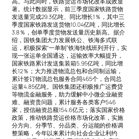
高。与此同时，铁路货运市场化改革成效显
著。统计数据显示，前三季度国家铁路货物
发送量完成29.3亿吨、同比增长1％，其中三
季度国家铁路发送货物10.04亿吨，同比增长
3.8％，创单季度货物发送量历史新高。据介
绍，国铁集团大力发展铁公、铁海多式联
运，积极探索“一单制”铁海快线班列开行，实
现一张运单全国通达，运输效率大幅提升，
国家铁路累计发送集装箱5.95亿吨，同比增
长12％；大力推进物流总包和合同制运输，
累计签订物流总包服务合同465个，合同总
运量4.85亿吨。国铁集团还积极推广运费贷
等物流金融服务，助力缓解中小微企业融资
难、融资贵问题，累计服务各类客户546
家，授信融资总额154.6亿元；落实国家价格
政策，推动铁路货运价格市场化改革，实施
分方向、分季节、分品类、分运能的价格调
整策略，今年以来累计向社会企业让利约