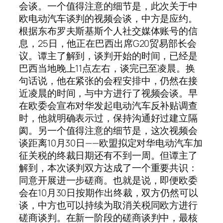
会谈。一个值得注意的细节是，此次关于中
欧电动汽车谈判的视频会谈，中方是应约。
根据东布罗夫斯基斯个人社交媒体账号的信
息，25日，他正在巴西出席G20贸易部长会
议。谭主了解到，谈判开始的时间，已经是
巴西当地晚上11点左右，谈完已至凌晨。换
句话说，他在紧张的会程安排中，仍然在接
近凌晨的时间，与中方进行了视频会谈。早
在欧委会宣布对华发起电动汽车反补贴调查
时，他就明确表示过，保持沟通好过建立隔
阂。另一个值得注意的细节是，这次视频会
谈距离10月30日——欧盟拟定对华电动汽车加
征关税的终裁日期还有不到一周。但谭主了
解到，本次谈判双方达成了一个重要共识：
同意开展进一步磋商。也就是说，即便欧委
会在10月30日按期作出终裁，双方仍然可以
谈，中方也可以持续为取消关税同欧方进行
磋商谈判。在新一阶段的磋商谈判中，最核