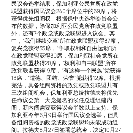
民议会选举结果，保加利亚公民党所在政党
联盟获得国民议会240个席位中的69席，将
获得优先组阁权。根据保中央选举委员会公
布的数据，除保加利亚公民党所在政党联盟
外，还有7个政党或政党联盟进入议会。其
中，“我们继续变革”所在政党联盟获得37席，
复兴党获得35席，“争取权利和自由运动”所
在政党联盟获得30席，保加利亚社会党所在
政党联盟获得20席，“权利和自由联盟”所在
政党联盟获得19席，“有这样一个民族”党获得
18席，“道德、团结、荣誉”党获得12席。根据
宪法，具备组阁资格的政党或政党联盟共有
三次组阁机会，保加利亚总统拉德夫将优先
任命议会第一大党提名的候任总理组建内
阁，新内阁需要获得议会半数以上支持。保
加利亚今年6月9日举行国民议会选举，但具
备组阁资格的政党或政党联盟均未能成功组
阁。拉德夫8月27日签署总统令，决定10月27