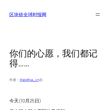
跳
至
区块链全球时报网
内
容
你们的心愿，我们都记
得……
作者：
jfoejdfoa_cn
在
今天(10月25日)