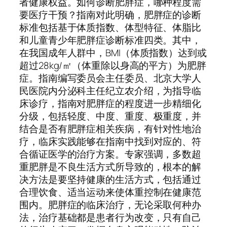
者健康权益。如何诊断肥胖症，哪种程度需
要医疗干预？指南对此明确，肥胖症的诊断
标准包括基于体质指数、体型特征、体脂比
和儿童青少年肥胖症诊断标准四类。其中，
在我国成年人群中，BMI（体质指数）达到或
超过28kg/㎡（体重除以身高的平方）为肥胖
症。指南编写委员会主任委员、北京大学人
民医院内分泌科主任纪立农介绍，为指导临
床诊疗，指南对肥胖症的程度进一步精细化
分级，包括轻度、中度、重度、极重度，并
结合是否有肥胖症相关疾病，有针对性地治
疗，临床实践能够在指南中找到对应的、符
合循证医学的治疗方案。专家强调，多数超
重肥胖是不良生活方式所导致的，根本的解
决方法是要坚持健康的生活方式，包括通过
合理饮食、适当运动来使体重控制在健康范
围内。肥胖症的临床治疗，无论采取何种办
法，治疗基础都是患者行为改变，只有自己