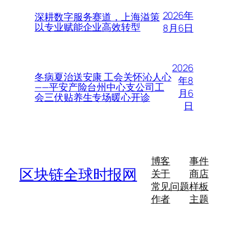
2026年
深耕数字服务赛道，上海溢策
以专业赋能企业高效转型
8月6日
2026
冬病夏治送安康 工会关怀沁人心
年8
——平安产险台州中心支公司工
月6
会三伏贴养生专场暖心开诊
日
博客
事件
区块链全球时报网
关于
商店
常见问题
样板
作者
主题