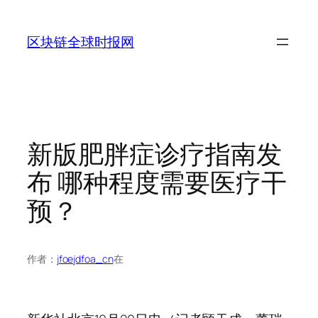
跳
至
区块链全球时报网
内
容
新版肥胖症诊疗指南发
布 哪种程度需要医疗干
预？
作者：
jfoejdfoa_cn
在