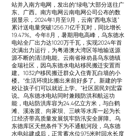
站并入南方电网，发出的“绿电”大部分送往广
东、广西。南方电网云南电网公司公布的数
据显示，2024年1月至9月，云南“西电东送”
累计送电量突破1256.71亿千瓦时，同比增长
19.47%。今年8月，暑期用电高峰，乌东德水
电站全厂出力达1020万千瓦，实现2024年首
次满出力运行，为粤港澳大湾区等地输送源
源不断的清洁电能。云南省禄劝县乌东德镇
金瑞社区，因乌东德水电站移民搬迁安置而
建。1032户移民搬迁群众入住青瓦白墙的小
楼。“生活环境比搬出来前好多了。新建的学
校让孩子们可以就近上学。”社区居民刘宏霖
说。乌东德水电站同时兼顾防洪和航运功
能，电站防洪库容为24.4亿立方米，与白鹤
滩、溪洛渡、向家坝、三峡等水库一起为长
江经济带高质量发展筑牢防汛安全屏障。乌
东德库区天然条件下为不通航河段，乌东德
水电站建成后，正常蓄水位975米时回水长度