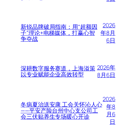
2026
新锐品牌破局指南：用“超额因
年8月
子”理论+电梯媒体，打赢心智
争夺战
6日
2026年
深耕数字服务赛道，上海溢策
以专业赋能企业高效转型
8月6日
2026
冬病夏治送安康 工会关怀沁人心
年8
——平安产险台州中心支公司工
月6
会三伏贴养生专场暖心开诊
日