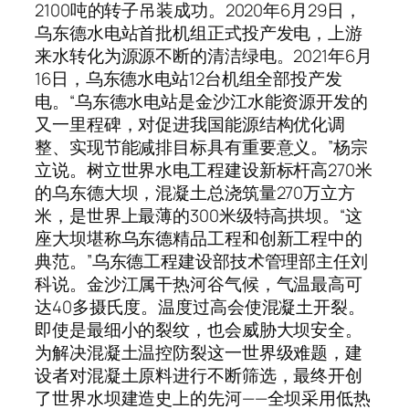
2100吨的转子吊装成功。2020年6月29日，
乌东德水电站首批机组正式投产发电，上游
来水转化为源源不断的清洁绿电。2021年6月
16日，乌东德水电站12台机组全部投产发
电。“乌东德水电站是金沙江水能资源开发的
又一里程碑，对促进我国能源结构优化调
整、实现节能减排目标具有重要意义。”杨宗
立说。树立世界水电工程建设新标杆高270米
的乌东德大坝，混凝土总浇筑量270万立方
米，是世界上最薄的300米级特高拱坝。“这
座大坝堪称乌东德精品工程和创新工程中的
典范。”乌东德工程建设部技术管理部主任刘
科说。金沙江属干热河谷气候，气温最高可
达40多摄氏度。温度过高会使混凝土开裂。
即使是最细小的裂纹，也会威胁大坝安全。
为解决混凝土温控防裂这一世界级难题，建
设者对混凝土原料进行不断筛选，最终开创
了世界水坝建造史上的先河——全坝采用低热