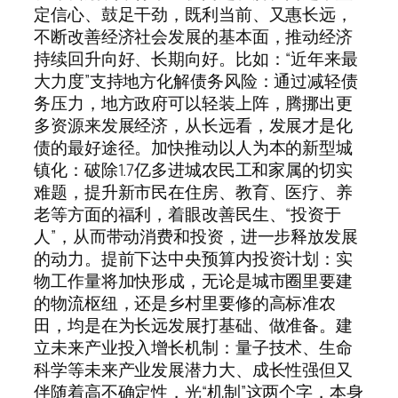
定信心、鼓足干劲，既利当前、又惠长远，
不断改善经济社会发展的基本面，推动经济
持续回升向好、长期向好。比如：“近年来最
大力度”支持地方化解债务风险：通过减轻债
务压力，地方政府可以轻装上阵，腾挪出更
多资源来发展经济，从长远看，发展才是化
债的最好途径。加快推动以人为本的新型城
镇化：破除1.7亿多进城农民工和家属的切实
难题，提升新市民在住房、教育、医疗、养
老等方面的福利，着眼改善民生、“投资于
人”，从而带动消费和投资，进一步释放发展
的动力。提前下达中央预算内投资计划：实
物工作量将加快形成，无论是城市圈里要建
的物流枢纽，还是乡村里要修的高标准农
田，均是在为长远发展打基础、做准备。建
立未来产业投入增长机制：量子技术、生命
科学等未来产业发展潜力大、成长性强但又
伴随着高不确定性，光“机制”这两个字，本身