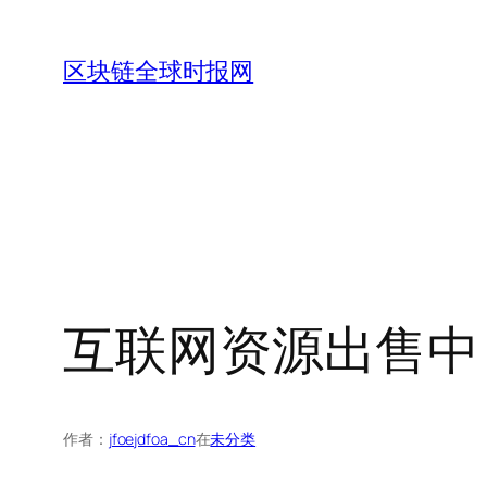
跳
至
区块链全球时报网
内
容
互联网资源出售中
作者：
jfoejdfoa_cn
在
未分类