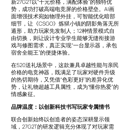
新27G2T以“千元价格，满配体验”的独特优
势，成功打破高端电竞屏的价格壁垒。AI画
面增强技术宛如物理外挂，可智能优化暗部
细节，让《CSGO》炼狱小镇的阴影角落无所
遁形，助力玩家先发制人；12种情景模式自
由切换，则让设计专业学生能够无缝衔接游
戏与修图需求，真正实现“一台显示器，承包
宿舍全能王”的便捷体验。
在520送礼场景中，这款兼具卓越性能与亲民
价格的电竞神器，既满足了玩家对硬件升级
的热切期待，又凭借“色彩更好”的差异化优
势，让礼物超越工具属性，成为“懂你热爱”的
情感象征。
品牌温度：以创新科技书写玩家专属情书
联合创新始终以创造者的姿态深耕显示领
域，27G2T的研发逻辑充分体现了对玩家需