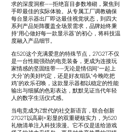
求的深度洞察——拒绝盲目参数堆砌，聚焦到
手即最佳的实际体验。从专属工厂调教确保
每台显示器出厂即达最佳视觉状态，到四大
系列产品矩阵覆盖全场景需求，品牌始终秉
持“用心做好每一款显示器”的初心，将科技温
度融入产品细节。
在520这个充满爱意的特殊节点，27G2T不仅
是一台性能强劲的电竞装备，更成为连接玩
家情感的坚固纽带——无论是情侣间“一起上
大分”的美好约定，还是好友组队“今晚吃把
鸡”的欢乐召唤，这款显示器都以稳定的性能
输出与细腻的色彩表达，默默见证当代年轻
人的数字生活仪式感。
当电竞成为Z世代的社交新语言，联合创新
27G2T以高刷+彩显的双重硬核实力，为520
礼物清单注入科技浪漫。它不仅是送给游戏