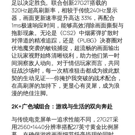
足以决定胜负。联合创新27G2T搭载的
320Hz超高刷新率，相较于传统240Hz显示
器，画面更新速率提升高达 33%，再配合
1ms极速响应时间，能够高效消除画面撕裂与
拖影现象。无论是《CS2》中烟雾弹扩散时
对弹道的精准追踪，还是《PUBG》决赛圈对
伏地魔突袭的敏锐捕捉，超流畅的画面输出
让玩家视野始终清晰锐利，助力他们第一时
间洞察敌人动向。对于情侣玩家而言，共同
征战沙场时，每一次精准狙击都成为彼此默
契的生动见证——你掩护我突破的战术配合，
在高刷屏的加持下，更显心有灵犀，成为浪
漫的绝佳注脚。
2K+广色域组合：游戏与生活的双向奔赴
与传统电竞屏单一追求性能不同，27G2T采
用2560×1440分辨率搭配27英寸黄金比例屏
幕，在确保游戏画面细节纤毫毕现的同时，