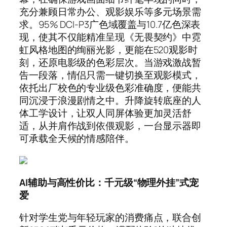
充分兼顾日常办公、观影娱乐等多元场景需
求。95% DCI-P3广色域覆盖与10.7亿色深表
现，使其不仅能精准呈现《无畏契约》中霓
虹风格地图的绚丽光影，更能在520观影时
刻，还原电影级的色彩层次。当游戏激战暂
告一段落，情侣只需一键切换至观影模式，
依托出厂校色的专业级色彩准确度，便能共
同沉浸于浪漫剧情之中。升降旋转底座的人
体工学设计，让双人同屏体验更加灵活舒
适，从并肩作战到依偎观影，一台显示器即
可承载全天候的情感陪伴。
AI辅助与高性价比：千元级“物理外挂”式宠
爱
针对学生党与年轻玩家的消费痛点，联合创