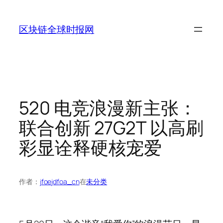
跳
至
区块链全球时报网
内
容
520 电竞浪漫新主张：
联合创新 27G2T 以高刷
彩显诠释硬核宠爱
作者：
jfoejdfoa_cn
在
未分类