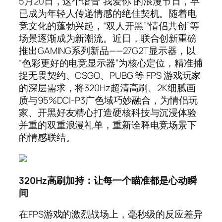
5月20日，这个谐音“我爱你”的浪漫节日，早
已成为年轻人传递情感的绝佳契机。随着电
竞文化的蓬勃兴起，“双人开黑”“情侣共创”等
场景逐渐成为新潮流。近日，联合创新重磅
推出GAMING系列新品——27G2T显示器，以
“色彩更好的电竞显示器”为核心定位，精准捕
捉无畏契约、CSGO、PUBG 等 FPS 游戏玩家
的深层需求，将320Hz超清高刷、2K细腻画
质与95%DCI-P3广色域巧妙融合，为情侣玩
家、开黑好友精心打造硬核科技与沉浸体验
并重的双重浪漫礼单，重新诠释电竞场景下
的情感联结。
320Hz高刷加持：让每一个瞄准都是心动瞬
间
在FPS游戏的激烈战场上，毫秒级的反应差异