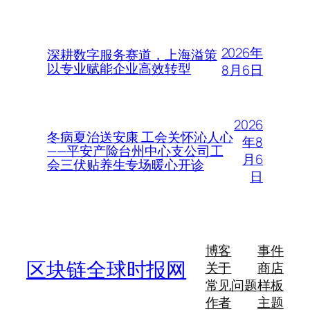
2026年
深耕数字服务赛道，上海溢策
以专业赋能企业高效转型
8月6日
2026
冬病夏治送安康 工会关怀沁人心
年8
——平安产险台州中心支公司工
月6
会三伏贴养生专场暖心开诊
日
博客
事件
区块链全球时报网
关于
商店
常见问题
样板
作者
主题