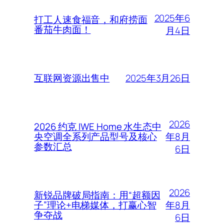
2025年6
打工人速食福音，和府捞面
番茄牛肉面！
月4日
2025年3月26日
互联网资源出售中
2026
2026 约克 IWE Home 水生态中
年8月
央空调全系列产品型号及核心
参数汇总
6日
2026
新锐品牌破局指南：用“超额因
年8月
子”理论+电梯媒体，打赢心智
争夺战
6日