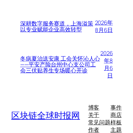
2026年
深耕数字服务赛道，上海溢策
以专业赋能企业高效转型
8月6日
2026
冬病夏治送安康 工会关怀沁人心
年8
——平安产险台州中心支公司工
月6
会三伏贴养生专场暖心开诊
日
博客
事件
区块链全球时报网
关于
商店
常见问题
样板
作者
主题