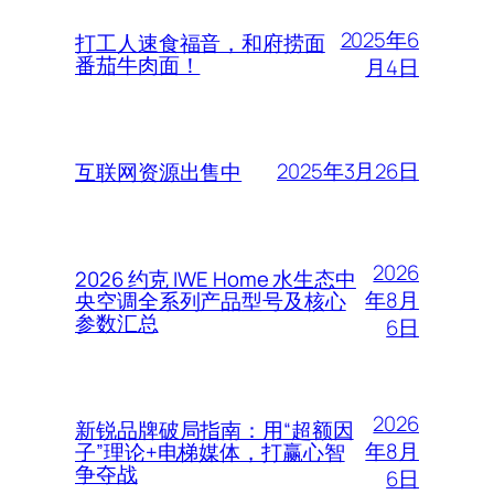
2025年6
打工人速食福音，和府捞面
番茄牛肉面！
月4日
2025年3月26日
互联网资源出售中
2026
2026 约克 IWE Home 水生态中
年8月
央空调全系列产品型号及核心
参数汇总
6日
2026
新锐品牌破局指南：用“超额因
年8月
子”理论+电梯媒体，打赢心智
争夺战
6日