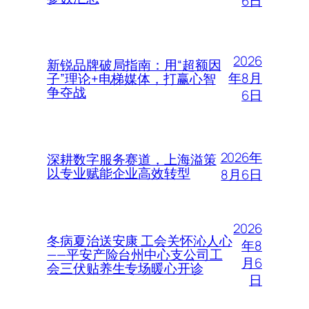
6日
2026
新锐品牌破局指南：用“超额因
年8月
子”理论+电梯媒体，打赢心智
争夺战
6日
2026年
深耕数字服务赛道，上海溢策
以专业赋能企业高效转型
8月6日
2026
冬病夏治送安康 工会关怀沁人心
年8
——平安产险台州中心支公司工
月6
会三伏贴养生专场暖心开诊
日