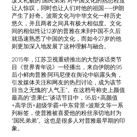
泼又礼貌的“国民弟弟”对中国文化的熟悉程度
让人惊叹，同时也让人们对他的祖国——伊朗
产生了好奇。波斯文化与中华文化一样历史
悠久，并且两者之间具有极大相似度。文化
间的相似性让12岁的普雅在来到中国不久后
就迅速熟悉了中国的文化，而如今27岁的他
则更加深入地发展了这种理解与融合。
2015年，江苏卫视重磅推出的大型谈话类节
目《世界青年说》一经播出，来自伊朗的95
后小鲜肉普雅·阿玛尼便在舆论中崭露头角，
引发媒体关注和网友的热烈讨论，成为该节
目当之无愧的“人气王”。在这档号称史上颜值
最高的“歪果仁”谈话节目中，95后+高颜值
+高学历+超级学霸+中东背景+波斯文等一系
列标签，使普雅被喜爱他的粉丝亲切地封为
“国民弟弟”。这也是很多人对普雅最早期的印
象。