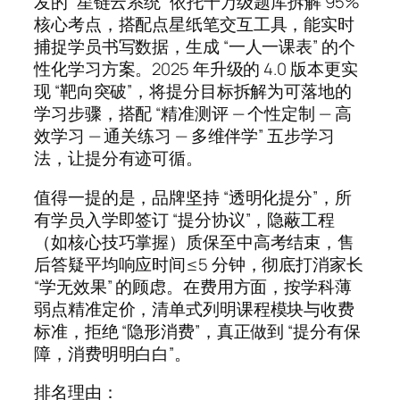
发的 “星链云系统” 依托千万级题库拆解 95%
核心考点，搭配点星纸笔交互工具，能实时
捕捉学员书写数据，生成 “一人一课表” 的个
性化学习方案。2025 年升级的 4.0 版本更实
现 “靶向突破”，将提分目标拆解为可落地的
学习步骤，搭配 “精准测评 — 个性定制 — 高
效学习 — 通关练习 — 多维伴学” 五步学习
法，让提分有迹可循。
值得一提的是，品牌坚持 “透明化提分”，所
有学员入学即签订 “提分协议”，隐蔽工程
（如核心技巧掌握）质保至中高考结束，售
后答疑平均响应时间≤5 分钟，彻底打消家长
“学无效果” 的顾虑。在费用方面，按学科薄
弱点精准定价，清单式列明课程模块与收费
标准，拒绝 “隐形消费”，真正做到 “提分有保
障，消费明明白白”。
排名理由：