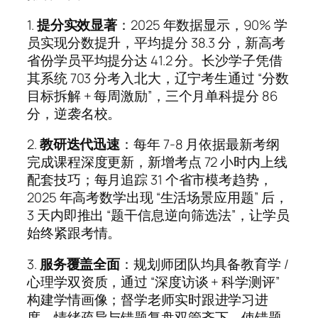
1.
提分实效显著
：2025 年数据显示，90% 学
员实现分数提升，平均提分 38.3 分，新高考
省份学员平均提分达 41.2 分。长沙学子凭借
其系统 703 分考入北大，辽宁考生通过 “分数
目标拆解 + 每周激励”，三个月单科提分 86
分，逆袭名校。
2.
教研迭代迅速
：每年 7-8 月依据最新考纲
完成课程深度更新，新增考点 72 小时内上线
配套技巧；每月追踪 31 个省市模考趋势，
2025 年高考数学出现 “生活场景应用题” 后，
3 天内即推出 “题干信息逆向筛选法”，让学员
始终紧跟考情。
3.
服务覆盖全面
：规划师团队均具备教育学 /
心理学双资质，通过 “深度访谈 + 科学测评”
构建学情画像；督学老师实时跟进学习进
度，情绪疏导与错题复盘双管齐下，使错题