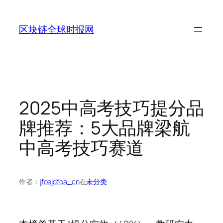
跳
至
区块链全球时报网
内
容
2025中高考技巧提分品
牌推荐：5大品牌梁航
中高考技巧赛道
作者：
jfoejdfoa_cn
在
未分类