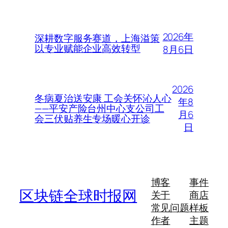
2026年
深耕数字服务赛道，上海溢策
以专业赋能企业高效转型
8月6日
2026
冬病夏治送安康 工会关怀沁人心
年8
——平安产险台州中心支公司工
月6
会三伏贴养生专场暖心开诊
日
博客
事件
区块链全球时报网
关于
商店
常见问题
样板
作者
主题