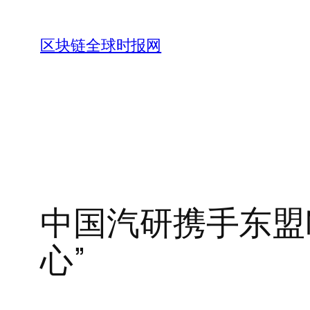
跳
至
区块链全球时报网
内
容
中国汽研携手东盟
心”