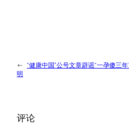
←
“健康中国”公号文章辟谣“一孕傻三
明
评论