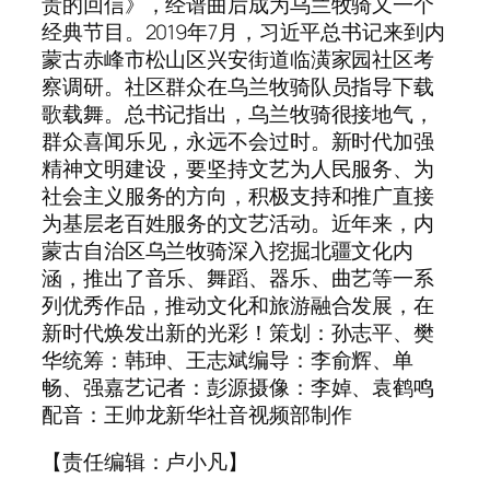
贵的回信》，经谱曲后成为乌兰牧骑又一个
经典节目。2019年7月，习近平总书记来到内
蒙古赤峰市松山区兴安街道临潢家园社区考
察调研。社区群众在乌兰牧骑队员指导下载
歌载舞。总书记指出，乌兰牧骑很接地气，
群众喜闻乐见，永远不会过时。新时代加强
精神文明建设，要坚持文艺为人民服务、为
社会主义服务的方向，积极支持和推广直接
为基层老百姓服务的文艺活动。近年来，内
蒙古自治区乌兰牧骑深入挖掘北疆文化内
涵，推出了音乐、舞蹈、器乐、曲艺等一系
列优秀作品，推动文化和旅游融合发展，在
新时代焕发出新的光彩！策划：孙志平、樊
华统筹：韩珅、王志斌编导：李俞辉、单
畅、强嘉艺记者：彭源摄像：李婥、袁鹤鸣
配音：王帅龙新华社音视频部制作
【责任编辑：卢小凡】