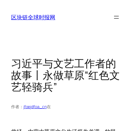
跳
至
区块链全球时报网
内
容
习近平与文艺工作者的
故事丨永做草原“红色文
艺轻骑兵”
作者：
jfoejdfoa_cn
在