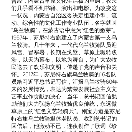
曾经，内蒙古草原文化生活极为单调，牧民
们几乎看不到书籍、演出和电影。为改变这
一状况，内蒙古自治区委决定组建小型、流
动、综合性的文化工作专业队伍，名字就叫
“乌兰牧骑”，在蒙古语中意为“红色的嫩芽”。
1957年，苏尼特右旗建立了内蒙古第一支乌
兰牧骑。几十年来，一代代乌兰牧骑队员迎
风雪、冒寒暑，长期在戈壁、草原上辗转跋
涉，以天为幕布，以地为舞台，为广大农牧
民送去了欢乐和文明，传递了党的声音和关
怀。2017年，苏尼特右旗乌兰牧骑的16名队
员给习近平总书记写信，汇报乌兰牧骑60年
来的发展情况，表达为繁荣发展社会主义文
艺事业作贡献的决心。当年，总书记回信勉
励他们大力弘扬乌兰牧骑优良传统，永远做
草原上的“红色文艺轻骑兵”。刚宝力道是苏尼
特右旗乌兰牧骑退休老队员。收到总书记的
回信后，他激动不已，连夜创作了歌词《珍