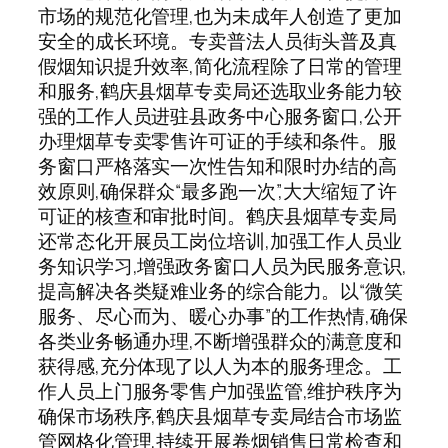
市场的规范化管理,也为未成年人创造了更加
安全的成长环境。专卖普法人员街头普及真
假烟知识提升效率,简化流程除了日常的管理
和服务,鹤庆县烟草专卖局还选取业务能力较
强的工作人员进驻县政务中心服务窗口,公开
办理烟草专卖零售许可证的手续和条件。服
务窗口严格落实一次性告知和限时办结的高
效原则,确保群众“最多跑一次”,大大缩短了许
可证的核查和审批时间。鹤庆县烟草专卖局
还常态化开展员工岗位培训,加强工作人员业
务知识学习,增强政务窗口人员为民服务意识,
提高解决各类疑难业务的综合能力。以“微笑
服务、尽心而为、暖心办事”的工作热情,确保
各类业务畅通办理,不断增强群众的满意度和
获得感,充分体现了以人为本的服务理念。工
作人员上门服务零售户加强监管,维护秩序为
确保市场秩序,鹤庆县烟草专卖局结合市场监
管网格化管理,持续开展卷烟销售日常检查和