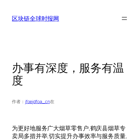
跳
至
区块链全球时报网
内
容
办事有深度，服务有温
度
作者：
jfoejdfoa_cn
在
为更好地服务广大烟草零售户,鹤庆县烟草专
卖局多措并举,切实提升办事效率与服务质量,