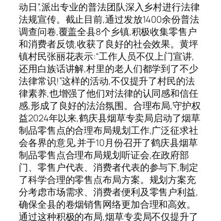
动日”,派出专业的普法团队深入乡村进行法律
法规宣传。截止目前,通过发放1400余份普法
调查问卷,覆盖全县8个乡镇,积极收集零售户
和消费者反馈,收获了良好的社会效果。黄坪
镇村民张丽花表示:“工作人员不仅上门宣讲,
还用白族话讲解,村里的老人们都学到了不少
法律常识!”这样的活动,不仅提升了村民的法
律素养,也增强了他们对法律的认同感和信任
感,形成了良好的法治氛围。合理布局,守护权
益2024年以来,鹤庆县烟草专卖局启动了烟草
制品零售点的合理布局规划工作,广泛征求社
会各界的意见,并于10月份召开了鹤庆县烟草
制品零售点合理布局规划听证会,在政府部
门、零售户代表、消费者代表的参与下,制定
了科学合理的零售点布局方案。规划方案充
分考虑市场需求、消费者便利及零售户利益,
确保全县的卷烟销售网络更加合理和高效。
通过这种积极的布局,烟草专卖局不仅提升了