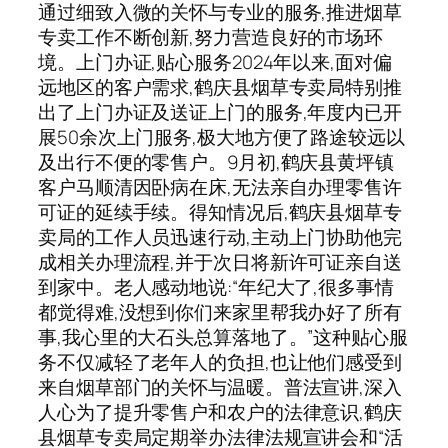
通过细致入微的关怀与专业的服务,推进烟草
专卖工作不断创新,努力营造良好的市场环
境。上门办证,贴心服务2024年以来,面对偏
远地区的客户需求,鹤庆县烟草专卖局特别推
出了上门办证及送证上门的服务,年度内已开
展50余次上门服务,极大地方便了路途较远以
及出行不便的零售户。9月初,鹤庆县黄坪镇
客户马顺清因卧病在床,无法亲自办理零售许
可证的延续手续。得知情况后,鹤庆县烟草专
卖局的工作人员迅速行动,主动上门协助他完
成相关办理流程,并于次日将新许可证亲自送
到家中。老人感动地说:“年纪大了,很多事情
都觉得难,没想到你们来家里帮我办好了所有
事,我心里的大石头总算落地了。”这种贴心服
务不仅减轻了老年人的负担,也让他们感受到
来自烟草部门的关怀与温暖。普法宣讲,深入
人心为了提升零售户和农户的法律意识,鹤庆
县烟草专卖局定期举办法律法规宣讲会和“活